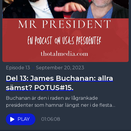
Episode 13
•
September 20, 2023
Del 13: James Buchanan: allra
sämst? POTUS#15.
Buchanan är den i raden av lågrankade
presidenter som hamnar längst ner i de flesta
mätningar och som inte lyckades hindra en
splittring av...
PLAY
01:06:08