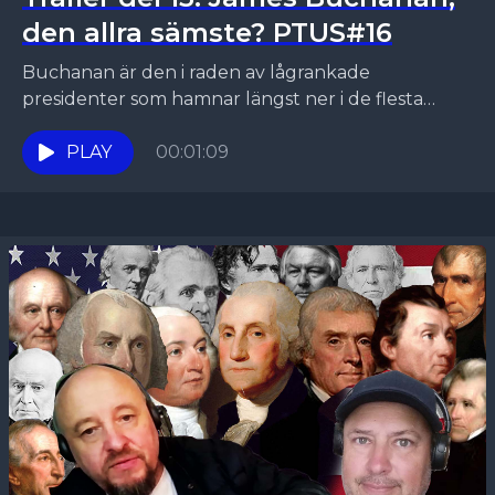
den allra sämste? PTUS#16
Buchanan är den i raden av lågrankade
presidenter som hamnar längst ner i de flesta
mätningar och som inte lyckades hindra en
splittring av...
PLAY
00:01:09