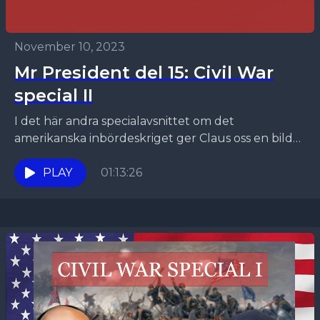
November 10, 2023
Mr President del 15: Civil War
special II
I det här andra specialavsnittet om det
amerikanska inbördeskriget ger Claus oss en bild
av själva kriget och hur det slutade. Effekterna av
kriget...
PLAY
01:13:26