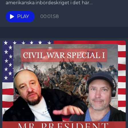
amerikanska inbördeskriget i det här
specialavsnittet av podcastserien MrPresident.
Bland anekdoter och fakta om USA:s alla...
PLAY
00:01:58