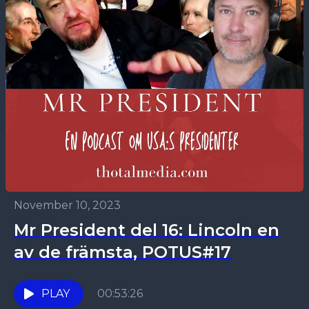
November 10, 2023
Mr President del 16: Lincoln en
av de främsta, POTUS#17
PLAY
00:53:26