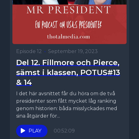
Episode 12
•
September 19, 2023
Del 12. Fillmore och Pierce,
sämst i klassen, POTUS#13
& 14
I det här avsnittet får du höra om de två
presidenter som fått mycket låg ranking
genom historien: båda misslyckades med
sina åtgärder för...
PLAY
00:52:09