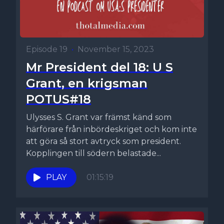
Episode 19
•
November 15, 2023
Mr President del 18: U S
Grant, en krigsman
POTUS#18
Ulysses S. Grant var främst känd som
härförare från inbördeskriget och kom inte
att göra så stort avtryck som president.
Kopplingen till södern belastade...
PLAY
01:15:19