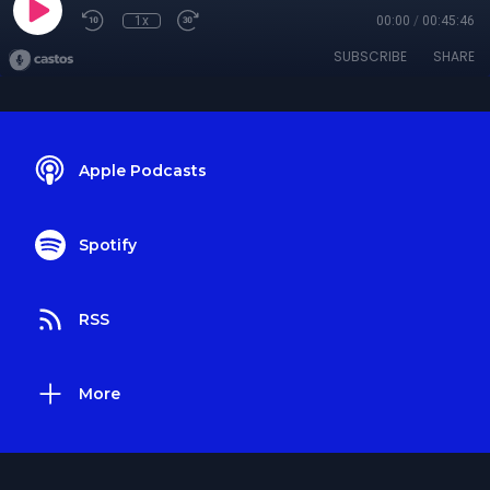
1x
00:00
/
00:45:46
SUBSCRIBE
SHARE
Apple Podcasts
Spotify
RSS
More