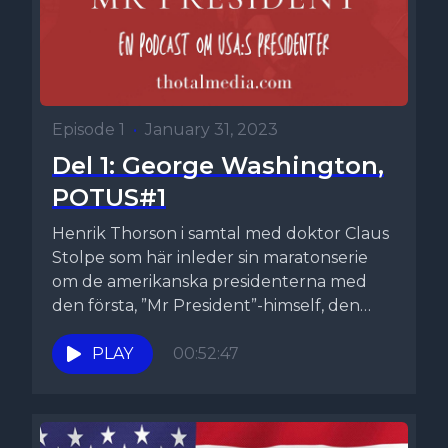
Episode 1
•
January 31, 2023
Del 1: George Washington,
POTUS#1
Henrik Thorson i samtal med doktor Claus
Stolpe som här inleder sin maratonserie
om de amerikanska presidenterna med
den första, ”Mr President”-himself, den
beundrade...
PLAY
00:52:47