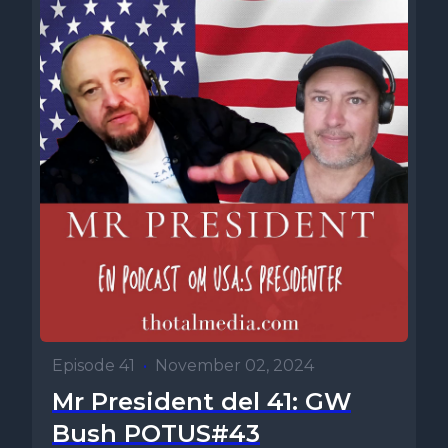
Episode 41
•
November 02, 2024
Mr President del 41: GW
Bush POTUS#43