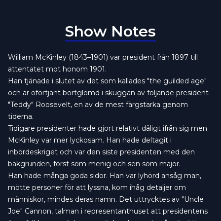
Show Notes
William McKinley (1843–1901) var president från 1897 till
attentatet mot honom 1901.
Han tjänade i slutet av det som kallades "the guilded age"
och är oförtjänt bortglömd i skuggan av följande president
"Teddy" Roosevelt, en av de mest färgstarka genom
tiderna.
Tidigare presidenter hade gjort relativt dåligt ifrån sig men
McKinley var mer lyckosam. Han hade deltagit i
inbördeskriget och var den siste presidenten med den
bakgrunden, först som menig och sen som major.
Han hade många goda sidor. Han var lyhörd ansåg man,
mötte personer för att lyssna, kom ihåg detaljer om
människor, mindes deras namn. Det uttrycktes av "Uncle
Joe" Cannon, talman i representanthuset att presidentens