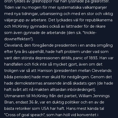
öron fylldes av gräshoppor när han lyssnade på gräsrötter.
Tiden var nu mogen för mer systematiska valkampanjer
med nya tidningar, urbanisering och med en stor och viktig
väljargrupp av arbetare. Det lyckades väl för republikanerna
och McKinley gynnades också av lättnader för de rikare
som även gynnade de arbetande (den s.k. "trickle-
downeffekten").
Cleveland, den föregående presidenten i en andra omgång
efter fyra års uppehåll, hade haft problem under vad som
varit den största depressionen dittills, panic of 1893. Han var
handfallen och fick inte så mycket gjort, även om det
troligen var så att Harrison (presidenten mellan Clevelands
båda perioder) hade mer skuld för nedgången. Genom det
hade demokraternas anseende ändå skadats igen (de hade
haft svårt att nå makten alltsedan inbördeskriget).
Utmanaren till McKinley från det partiet, William Jennings
Brian, endast 36 år, var en duktig politiker och en av de
bästa retoriker som USA har haft. Hans mest kända tal
"
Cross of goal speach
", som han höll vid konventet i