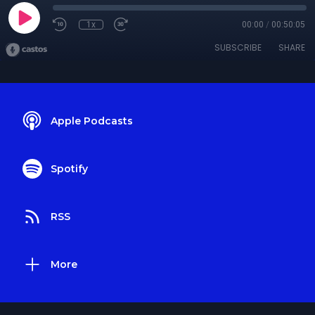
1x
00:00
/
00:50:05
SUBSCRIBE
SHARE
Apple Podcasts
Spotify
RSS
More