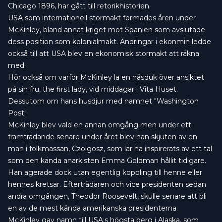
Chicago 1896, har gått till retorikhistorien.
USA som internationell stormakt formades åren under
McKinley, bland annat kriget mot Spanien som avslutade
dess position som kolonialmakt. Ändringar i ekonmin ledde
också till att USA blev en ekonomisk stormakt att räkna
med.
Hör också om varför McKinley la en näsduk över ansiktet
på sin fru, the first lady, vid middagar i Vita Huset.
Dessutom om hans husdjur med namnet "Washington
Post".
McKinley blev vald en annan omgång men under ett
framträdande senare under året blev han skjuten av en
man i folkmassan, Czolgosz, som lär ha inspirerats av ett tal
som den kända anarkisten Emma Goldman hållit tidigare.
Han agerade dock utan egentlig koppling till henne eller
hennes kretsar. Efterträdaren och vice presidenten sedan
andra omgången, Theodor Roosevelt, skulle senare att bli
en av de mest kända amerikanska presidenterna.
McKinley gav namn till USA:s högsta berg i Alaska, som