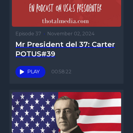
Episode 37
•
November 02, 2024
Mr President del 37: Carter
POTUS#39
PLAY
00:58:22