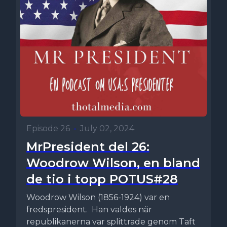
Episode 26
•
July 02, 2024
MrPresident del 26:
Woodrow Wilson, en bland
de tio i topp POTUS#28
Woodrow Wilson (1856-1924) var en
fredspresident. Han valdes när
republikanerna var splittrade genom Taft