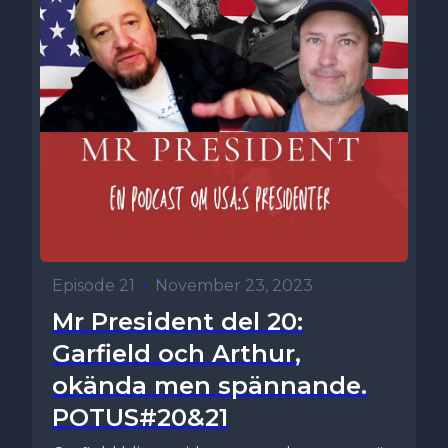
Episode 21
•
November 23, 2023
Mr President del 20:
Garfield och Arthur,
okända men spännande.
POTUS#20&21