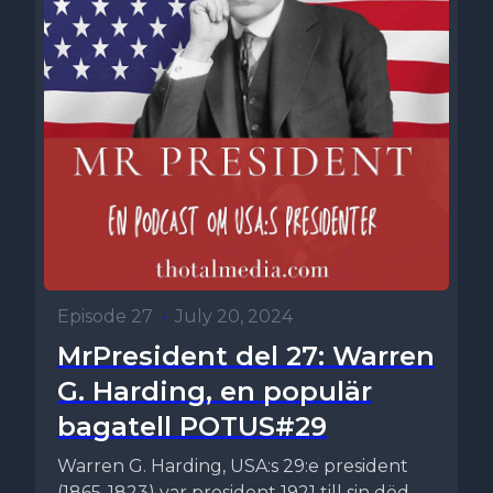
Episode 27
•
July 20, 2024
MrPresident del 27: Warren
G. Harding, en populär
bagatell POTUS#29
Warren G. Harding, USA:s 29:e president
(1865-1823) var president 1921 till sin död