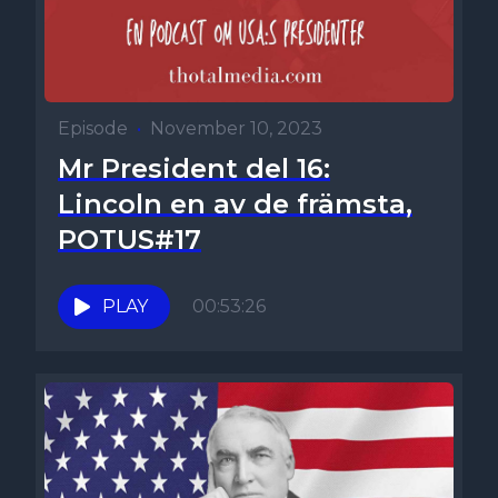
Episode
•
November 10, 2023
Mr President del 16:
Lincoln en av de främsta,
POTUS#17
PLAY
00:53:26