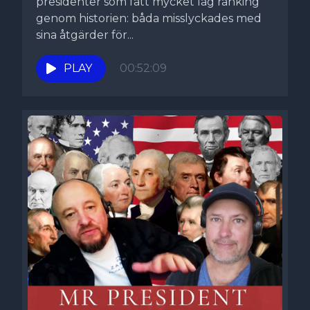
presidenter som fått mycket låg ranking
genom historien: båda misslyckades med
sina åtgärder för...
PLAY
00:52:09