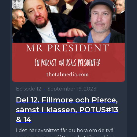
Episode 12
•
September 19, 2023
Del 12. Fillmore och Pierce,
sämst i klassen, POTUS#13
& 14
I det här avsnittet får du höra om de två