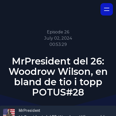
Episode 26
July 02, 2024
00:53:29
MrPresident del 26:
Woodrow Wilson, en
bland de tio i topp
POTUS#28
MrPresident