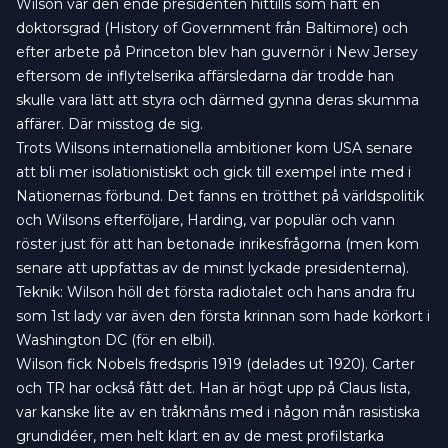
Wilson var den ende presidenten hittills som haft en
doktorsgrad (History of Government från Baltimore) och
efter arbete på Princeton blev han guvernör i New Jersey
eftersom de inflytelserika affärsledarna där trodde han
skulle vara lätt att styra och därmed gynna deras skumma
affärer. Där misstog de sig.
Trots Wilsons internationella ambitioner kom USA senare
att bli mer isolationistiskt och gick till exempel inte med i
Nationernas förbund. Det fanns en trötthet på världspolitik
och Wilsons efterföljare, Harding, var populär och vann
röster just för att han betonade inrikesfrågorna (men kom
senare att uppfattas av de minst lyckade presidenterna).
Teknik: Wilson höll det första radiotalet och hans andra fru
som 1st lady var även den första krinnan som hade körkort i
Washington DC (för en elbil).
Wilson fick Nobels fredspris 1919 (delades ut 1920). Carter
och TR har också fått det. Han är högt upp på Claus lista,
var kanske lite av en tråkmåns med i någon mån rasistiska
grundidéer, men helt klart en av de mest profilstarka