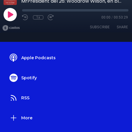
MrPresident del 26: Woodrow Wilson, en bland de tio i topp POTUS#28
1x
00:00
/
00:53:29
SUBSCRIBE
SHARE
Apple Podcasts
Spotify
RSS
More