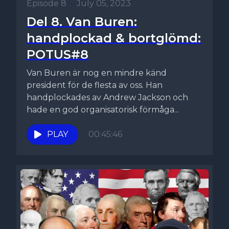
Episode 8
•
July 05, 2023
Del 8. Van Buren:
handplockad & bortglömd:
POTUS#8
Van Buren är nog en mindre känd
president för de flesta av oss. Han
handplockades av Andrew Jackson och
hade en god organisatorisk förmåga...
PLAY
00:45:46