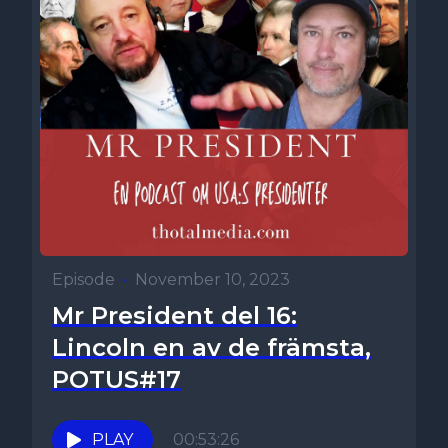
Episode
•
November 10, 2023
Mr President del 16:
Lincoln en av de främsta,
POTUS#17
PLAY
00:53:26