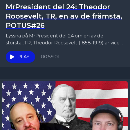
MrPresident del 24: Theodor
Roosevelt, TR, en av de främsta,
POTUS#26
Lyssna på MrPresident del 24 om en av de
största...TR, Theodor Roosevelt (1858-1919) är vice
president när han tar över som president 1901
efter...
PLAY
00:59:01