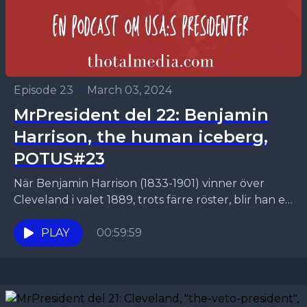
Episode 23
•
March 03, 2024
MrPresident del 22: Benjamin
Harrison, the human iceberg,
POTUS#23
När Benjamin Harrison (1833-1901) vinner över
Cleveland i valet 1889, trots färre röster, blir han en
mellanpresident under en mandatperiod.
Cleveland kommer tillbaka som...
PLAY
00:59:59