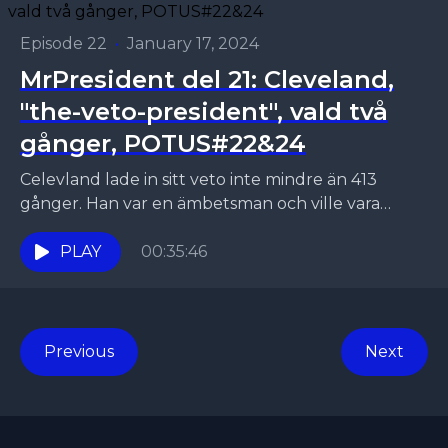
Episode 22
•
January 17, 2024
MrPresident del 21: Cleveland,
"the-veto-president", vald två
gånger, POTUS#22&24
Celevland lade in sitt veto inte mindre än 413
gånger. Han var en ämbetsman och ville vara
korrekt hellre än kreativ. Hans sista ord...
PLAY
00:35:46
Previous
Next