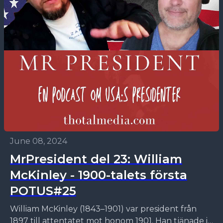
June 08, 2024
MrPresident del 23: William
McKinley - 1900-talets första
POTUS#25
William McKinley (1843–1901) var president från
1897 till attentatet mot honom 1901. Han tjänade i