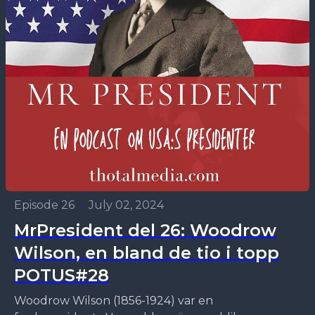
Episode 26
•
July 02, 2024
MrPresident del 26: Woodrow
Wilson, en bland de tio i topp
POTUS#28
Woodrow Wilson (1856-1924) var en