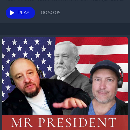
slutet av det som kallades "the guilded age" och...
PLAY
00:50:05