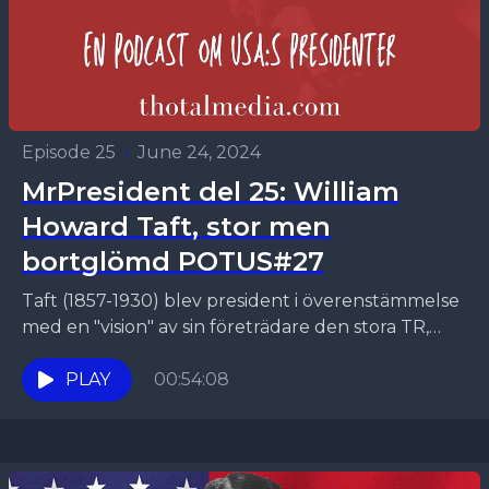
Episode 25
•
June 24, 2024
MrPresident del 25: William
Howard Taft, stor men
bortglömd POTUS#27
Taft (1857-1930) blev president i överenstämmelse
med en "vision" av sin företrädare den stora TR,
Theodor Roosevelt, men kanske var han en ovillig
sådan....
PLAY
00:54:08