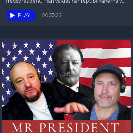
fredspresident. Han valdes när republikanerna var
splittrade genom Taft som ordinarie kandidat inför
andra omgången och T.R. (Roosevelt), som...
PLAY
00:53:29